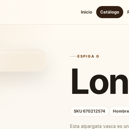
Inicio
Catálogo
ESPIGA G
Lon
SKU 670212574
Hombr
Esta alpargata vasca es un 