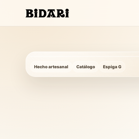
Hecho artesanal
Hecho artesanal
Catálogo
Espiga G