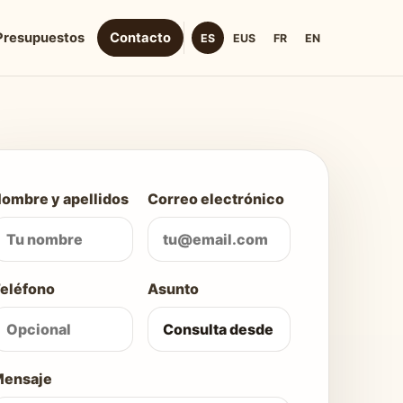
Presupuestos
Contacto
ES
EUS
FR
EN
Web
ombre y apellidos
Correo electrónico
eléfono
Asunto
ensaje