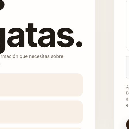
gatas.
ormación que necesitas sobre
.
A
B
a
e