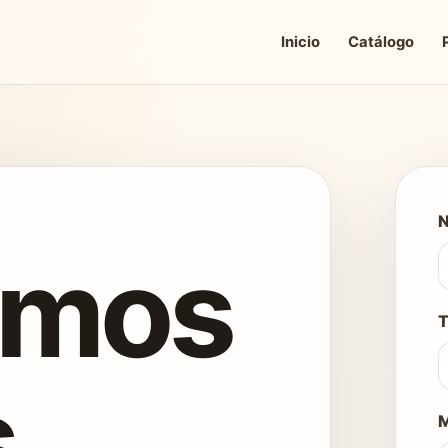
Inicio
Catálogo
N
emos
T
s
M