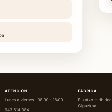
koa
ATENCIÓN
FÁBRICA
Lunes a viernes · 08:00 - 18:00
Elizatxo Hiribidea
Gipuzkoa
943 614 384